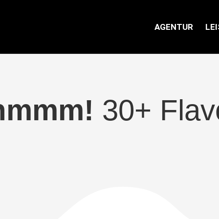
AGENTUR
LE
hmmm!
30+ Flav